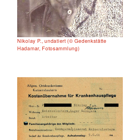
Nikolay P., undatiert (© Gedenkstätte
Hadamar, Fotosammlung)