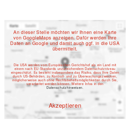
An dieser Stelle möchten wir Ihnen eine Karte
von GoogleMaps anzeigen. Dafür werden Ihre
Daten an Google und damit auch ggf. in die USA
übermittelt.
Die USA werden vom Europäischen Gerichtshof als ein Land mit
einem nach EU-Standards unzureichendem Datenschutzniveau
eingeschätzt. Es besteht insbesondere das Risiko, dass Ihre Daten
durch US-Behörden, zu Kontroll- und zu Überwachungszwecken,
möglicherweise auch ohne Rechtsbehelfsmöglichkeiten durch Sie,
verarbeitet werden können. Weitere Infos in den
Datenschutzhinweisen.
Akzeptieren